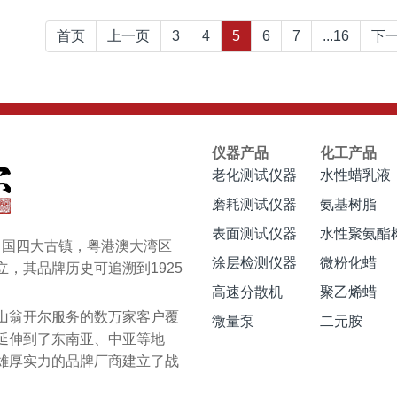
首页
上一页
3
4
5
6
7
...16
下
仪器产品
化工产品
老化测试仪器
水性蜡乳液
磨耗测试仪器
氨基树脂
表面测试仪器
水性聚氨酯
于中国四大古镇，粤港澳大湾区
涂层检测仪器
微粉化蜡
，其品牌历史可追溯到1925
高速分散机
聚乙烯蜡
翁开尔服务的数万家客户覆
微量泵
二元胺
延伸到了东南亚、中亚等地
雄厚实力的品牌厂商建立了战