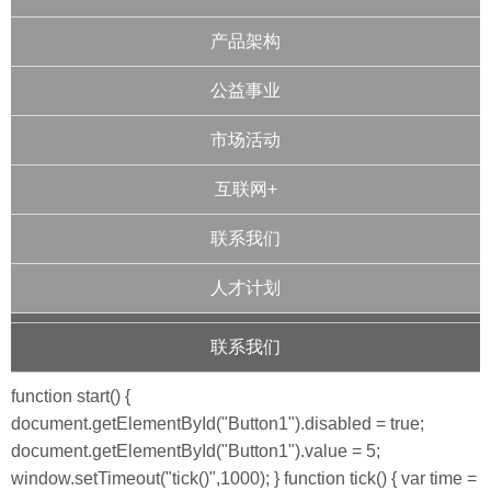
产品架构
公益事业
市场活动
互联网+
联系我们
人才计划
联系我们
function start() {
document.getElementById("Button1").disabled = true;
document.getElementById("Button1").value = 5;
window.setTimeout("tick()",1000); } function tick() { var time =