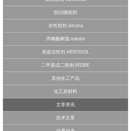
防闪锈助剂
水性助剂 silcona
丙烯酸树脂 indulor
表面活性剂 AEROSOL
二甲基戊二胺|杜邦DBE
其他化工产品
化工原材料
文章资讯
技术文章
业界动态