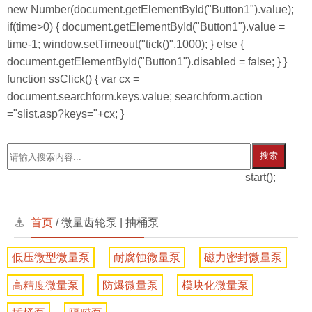
new Number(document.getElementById("Button1").value);
if(time>0) { document.getElementById("Button1").value =
time-1; window.setTimeout("tick()",1000); } else {
document.getElementById("Button1").disabled = false; } }
function ssClick() { var cx =
document.searchform.keys.value; searchform.action
="slist.asp?keys="+cx; }
搜索
start();
首页
/
微量齿轮泵 | 抽桶泵
低压微型微量泵
耐腐蚀微量泵
磁力密封微量泵
高精度微量泵
防爆微量泵
模块化微量泵