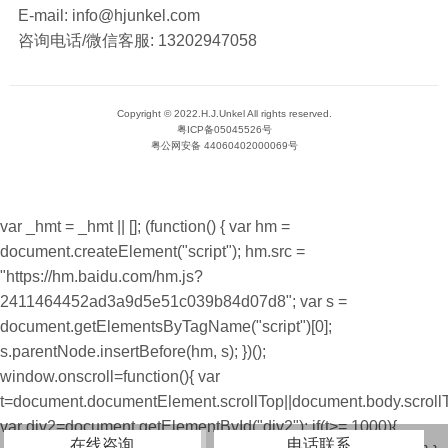
E-mail:
info@hjunkel.com
咨询电话/微信客服:
13202947058
Copyright © 2022.H.J.Unkel All rights reserved.
粤ICP备05045526号
粤公网安备 44060402000069号
var _hmt = _hmt || []; (function() { var hm =
document.createElement("script"); hm.src =
"https://hm.baidu.com/hm.js?
2411464452ad3a9d5e51c039b84d07d8"; var s =
document.getElementsByTagName("script")[0];
s.parentNode.insertBefore(hm, s); })();
window.onscroll=function(){ var
t=document.documentElement.scrollTop||document.body.scroll
var div2=document.getElementById("div2"); if(t>= 1000){
在线咨询
电话联系