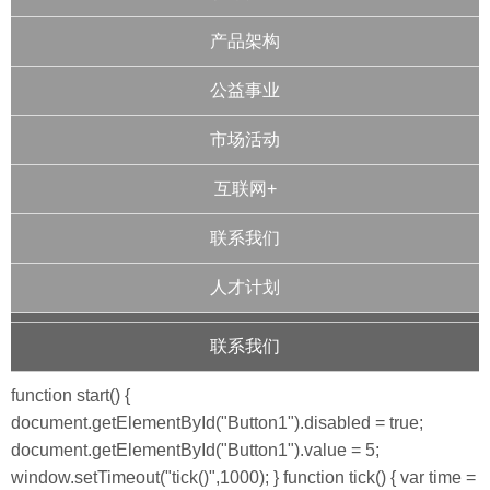
产品架构
公益事业
市场活动
互联网+
联系我们
人才计划
联系我们
function start() {
document.getElementById("Button1").disabled = true;
document.getElementById("Button1").value = 5;
window.setTimeout("tick()",1000); } function tick() { var time =