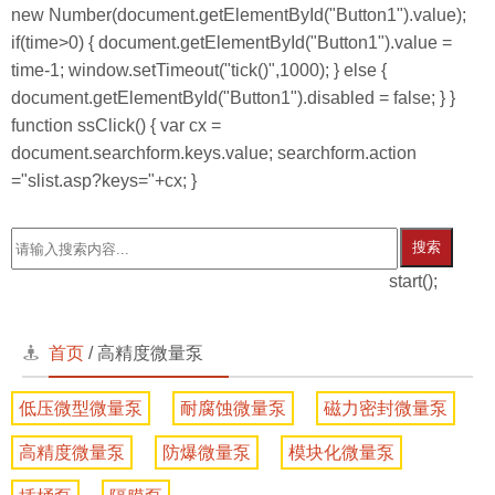
new Number(document.getElementById("Button1").value);
if(time>0) { document.getElementById("Button1").value =
time-1; window.setTimeout("tick()",1000); } else {
document.getElementById("Button1").disabled = false; } }
function ssClick() { var cx =
document.searchform.keys.value; searchform.action
="slist.asp?keys="+cx; }
搜索
start();
首页
/
高精度微量泵
低压微型微量泵
耐腐蚀微量泵
磁力密封微量泵
高精度微量泵
防爆微量泵
模块化微量泵