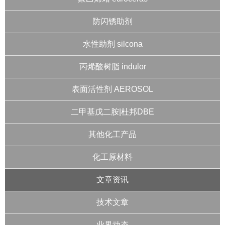
防闪锈助剂
水性助剂 silcona
丙烯酸树脂 indulor
表面活性剂 AEROSOL
二甲基戊二胺|杜邦DBE
其他化工产品
化工原材料
文章资讯
技术文章
业界动态