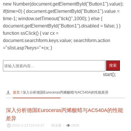
new Number(document.getElementById("Button1").value);
if(time>0) { document.getElementById("Button1").value =
time-1; window.setTimeout("tick()",1000); } else {
document.getElementById("Button1").disabled = false; } }
function ssClick() { var cx =
document.searchform.keys.value; searchform.action
="slist.asp?keys="+cx; }
搜索
start();
首页
/ 深入分析德国Euroceras丙烯酸蜡与AC540A的性能差异
深入分析德国Euroceras丙烯酸蜡与AC540A的性能
差异
2024-2-23T10:43:37
阅读量：
2926