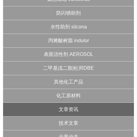
防闪锈助剂
水性助剂 silcona
丙烯酸树脂 indulor
表面活性剂 AEROSOL
二甲基戊二胺|杜邦DBE
其他化工产品
化工原材料
文章资讯
技术文章
业界动态