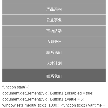
产品架构
公益事业
市场活动
互联网+
联系我们
人才计划
联系我们
function start() {
document.getElementById("Button1").disabled = true;
document.getElementById("Button1").value = 5;
window.setTimeout("tick()",1000); } function tick() { var time =