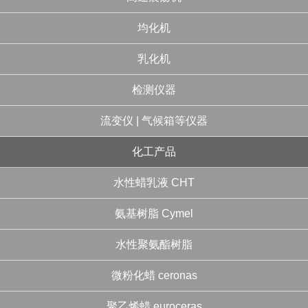
均化机
乳化机
检测仪器
流变仪 | 气候箱等仪器
化工产品
水性蜡乳液 CHT
氨基树脂 Cymel
水性聚氨酯树脂
微粉化蜡 ceronas
聚乙烯蜡 euroceras