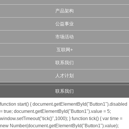
产品架构
公益事业
市场活动
互联网+
联系我们
人才计划
联系我们
function start() { document.getElementById("Button1").disabled
= true; document.getElementById("Button1").value = 5;
window.setTimeout("tick()",1000); } function tick() { var time =
new Number(document.getElementById("Button1").value);