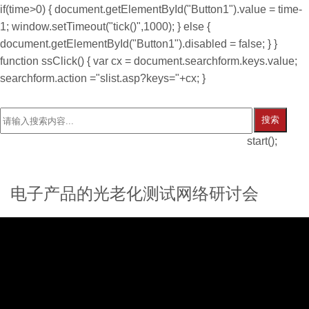
if(time>0) { document.getElementById("Button1").value = time-
1; window.setTimeout("tick()",1000); } else {
document.getElementById("Button1").disabled = false; } }
function ssClick() { var cx = document.searchform.keys.value;
searchform.action ="slist.asp?keys="+cx; }
搜索
start();
电子产品的光老化测试网络研讨会