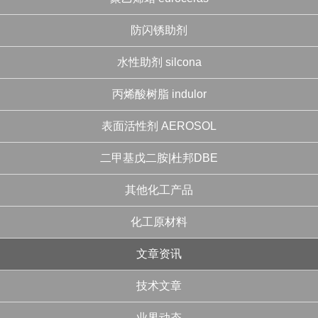
防闪锈助剂
水性助剂 silcona
丙烯酸树脂 indulor
表面活性剂 AEROSOL
二甲基戊二胺|杜邦DBE
其他化工产品
化工原材料
文章资讯
技术文章
业界动态