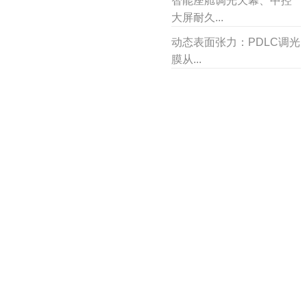
智能座舱调光天幕、中控
大屏耐久...
动态表面张力：PDLC调光
膜从...