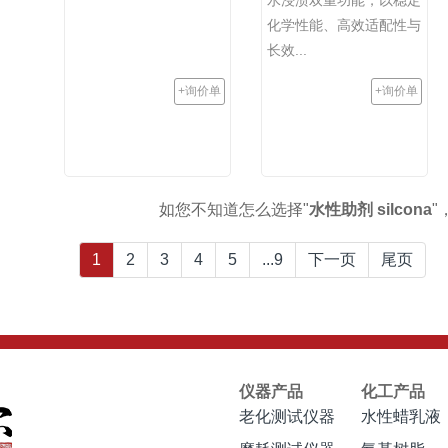
化学性能、高效适配性与
长效...
+询价单
+询价单
如您不知道怎么选择"
水性助剂 silcona
"
1
2
3
4
5
...9
下一页
尾页
仪器产品
化工产品
老化测试仪器
水性蜡乳液