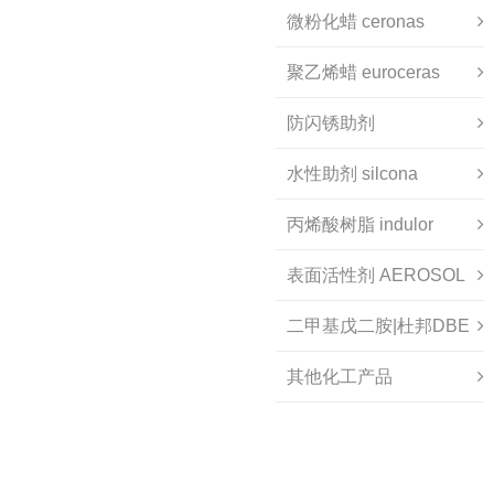
微粉化蜡 ceronas
聚乙烯蜡 euroceras
防闪锈助剂
水性助剂 silcona
丙烯酸树脂 indulor
表面活性剂 AEROSOL
二甲基戊二胺|杜邦DBE
其他化工产品