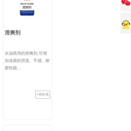
滑爽剂
水油两用的滑爽剂,可增
加涂膜的滑度、手感、耐
磨性能...
+询价单