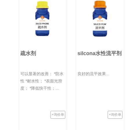
疏水剂
silcona水性流平剂
可以显著的改善： *防水
良好的流平效果...
性 *耐水性； *表面光滑
度； *降低快干性；...
+询价单
+询价单