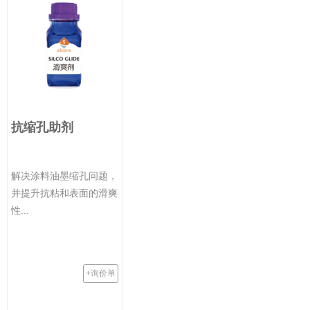
抗缩孔助剂
解决涂料油墨缩孔问题，
并提升抗粘和表面的滑爽
性...
+询价单