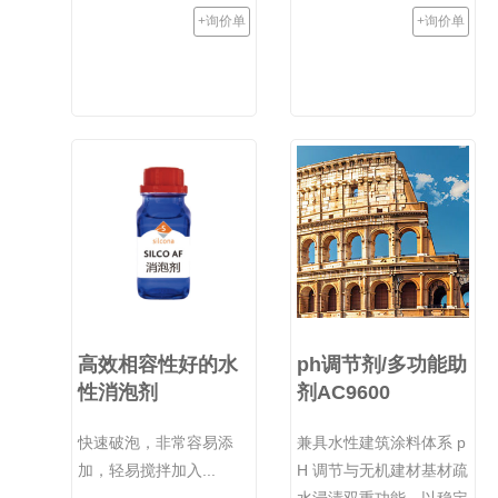
+询价单
+询价单
高效相容性好的水
ph调节剂/多功能助
性消泡剂
剂AC9600
快速破泡，非常容易添
兼具水性建筑涂料体系 p
加，轻易搅拌加入...
H 调节与无机建材基材疏
水浸渍双重功能，以稳定