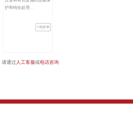
护和钝化处理...
+询价单
，请通过
人工客服
或
电话咨询