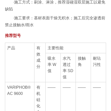
·
施工方式：刷涂、淋涂，推荐湿碰湿双层施工以避免
缺陷
·
施工要求：基材表面干燥无积水；施工后完全渗透前
禁止接触水/雨水
推荐型号
产品
有
主要性能
效
吸水
水汽
接触
耐玷
成
率 W
透过
角
污性
分
值
率 SD
值
VARIPHOB®
有
——
——
——
——
AC 9600
机
硅
化