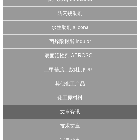
防闪锈助剂
水性助剂 silcona
丙烯酸树脂 indulor
表面活性剂 AEROSOL
二甲基戊二胺|杜邦DBE
其他化工产品
化工原材料
文章资讯
技术文章
业界动态