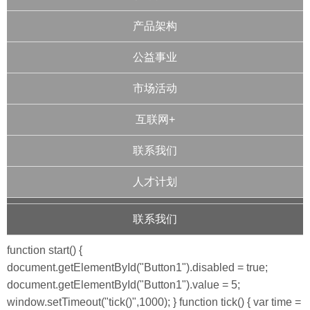
产品架构
公益事业
市场活动
互联网+
联系我们
人才计划
联系我们
function start() {
document.getElementById("Button1").disabled = true;
document.getElementById("Button1").value = 5;
window.setTimeout("tick()",1000); } function tick() { var time =