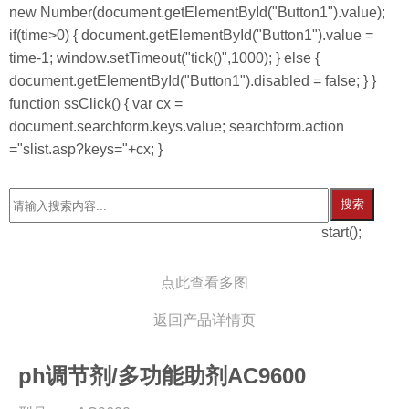
new Number(document.getElementById("Button1").value);
if(time>0) { document.getElementById("Button1").value =
time-1; window.setTimeout("tick()",1000); } else {
document.getElementById("Button1").disabled = false; } }
function ssClick() { var cx =
document.searchform.keys.value; searchform.action
="slist.asp?keys="+cx; }
搜索
start();
点此查看多图
返回产品详情页
ph调节剂/多功能助剂AC9600