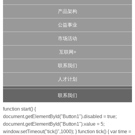
产品架构
公益事业
市场活动
互联网+
联系我们
人才计划
联系我们
function start() {
document.getElementById("Button1").disabled = true;
document.getElementById("Button1").value = 5;
window.setTimeout("tick()",1000); } function tick() { var time =