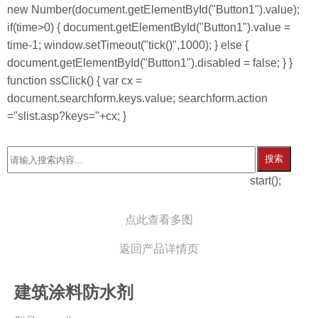
new Number(document.getElementById("Button1").value);
if(time>0) { document.getElementById("Button1").value =
time-1; window.setTimeout("tick()",1000); } else {
document.getElementById("Button1").disabled = false; } }
function ssClick() { var cx =
document.searchform.keys.value; searchform.action
="slist.asp?keys="+cx; }
搜索
start();
点此查看多图
返回产品详情页
建筑涂料防水剂