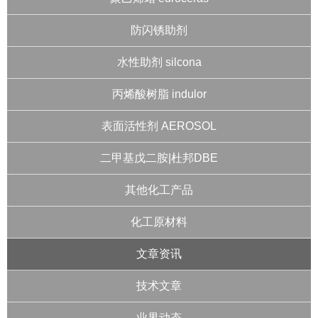
防闪锈助剂
水性助剂 silcona
丙烯酸树脂 indulor
表面活性剂 AEROSOL
二甲基戊二胺|杜邦DBE
其他化工产品
化工原材料
文章资讯
技术文章
业界动态