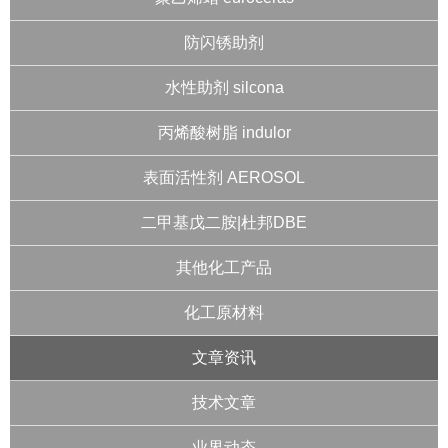
防闪锈助剂
水性助剂 silcona
丙烯酸树脂 indulor
表面活性剂 AEROSOL
二甲基戊二胺|杜邦DBE
其他化工产品
化工原材料
文章资讯
技术文章
业界动态