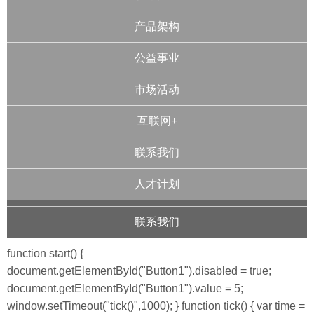
产品架构
公益事业
市场活动
互联网+
联系我们
人才计划
联系我们
function start() {
document.getElementById("Button1").disabled = true;
document.getElementById("Button1").value = 5;
window.setTimeout("tick()",1000); } function tick() { var time =