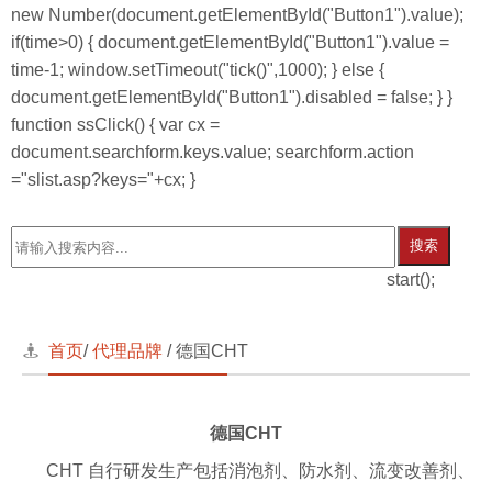
new Number(document.getElementById("Button1").value);
if(time>0) { document.getElementById("Button1").value =
time-1; window.setTimeout("tick()",1000); } else {
document.getElementById("Button1").disabled = false; } }
function ssClick() { var cx =
document.searchform.keys.value; searchform.action
="slist.asp?keys="+cx; }
搜索
start();
首页
/
代理品牌
/ 德国CHT
德国CHT
CHT 自行研发生产包括消泡剂、防水剂、流变改善剂、