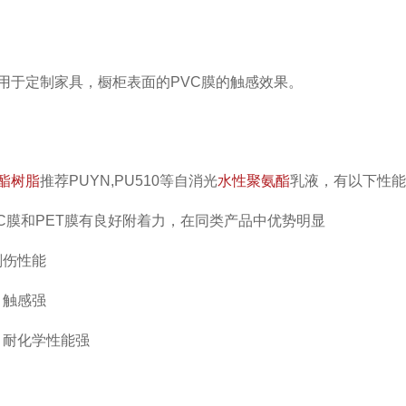
要用于定制家具，橱柜表面的PVC膜的触感效果。
酯树脂
推荐PUYN,PU510等自消光
水性聚氨酯
乳液，有以下性
VC膜和PET膜有良好附着力，在同类产品中优势明显
划伤性能
，触感强
，耐化学性能强
）