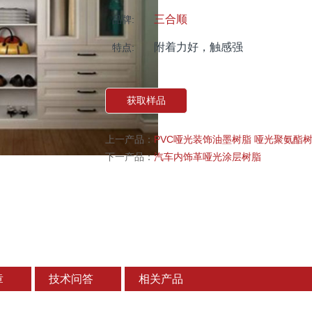
三合顺
品牌:
附着力好，触感强
特点:
获取样品
上一产品：
PVC哑光装饰油墨树脂 哑光聚氨酯
下一产品：
汽车内饰革哑光涂层树脂
章
技术问答
相关产品