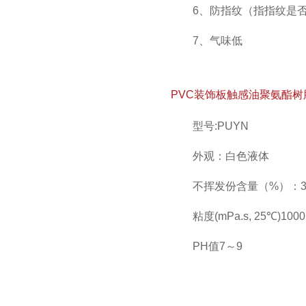
6、防指纹（指指纹是
7、气味低
PVC装饰板触感油聚氨酯
型号:PUYN
外观：白色液体
不挥发份含量（%）：3
粘度(mPa.s, 25℃)100
PH值7～9