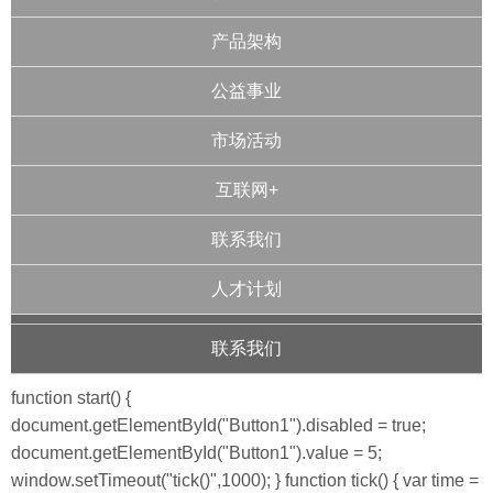
产品架构
公益事业
市场活动
互联网+
联系我们
人才计划
联系我们
function start() {
document.getElementById("Button1").disabled = true;
document.getElementById("Button1").value = 5;
window.setTimeout("tick()",1000); } function tick() { var time =