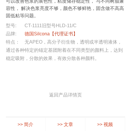
可以改善色浆的展色性，粘度储存稳定性， 与不同树脂兼
容性， 解决色浆亮度不够，颜色不够鲜艳，固含做不高高
固低粘等问题。
型号:
CT-1111旧型号HLD-11/C
品牌:
德国Silcona
【代理证书】
特点：
无APEO，高分子衍生物，透明或半透明液体，
通过各种特定的锚定基团附着在不同类型的颜料上，达到
稳定吸附，分散的效果，有效分散各种颜料。
返回产品详情页
>> 简介
>> 文章
>> 视频