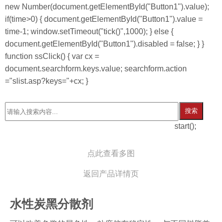
new Number(document.getElementById("Button1").value);
if(time>0) { document.getElementById("Button1").value =
time-1; window.setTimeout("tick()",1000); } else {
document.getElementById("Button1").disabled = false; } }
function ssClick() { var cx =
document.searchform.keys.value; searchform.action
="slist.asp?keys="+cx; }
搜索
start();
点此查看多图
返回产品详情页
水性炭黑分散剂