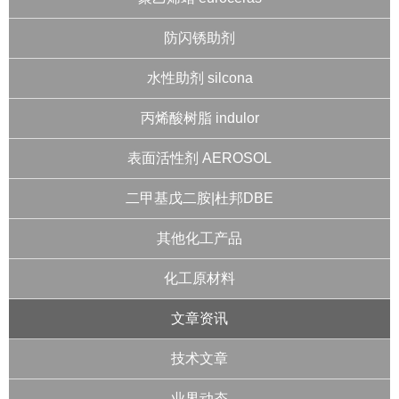
防闪锈助剂
水性助剂 silcona
丙烯酸树脂 indulor
表面活性剂 AEROSOL
二甲基戊二胺|杜邦DBE
其他化工产品
化工原材料
文章资讯
技术文章
业界动态