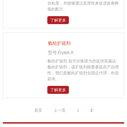
合粘度，并能够通过其弹性来促进改善树
脂的配方。
了解更多
氨纶扩链剂
型号:Dytek A
氨纶扩链剂,翁开尔集团为您提供英威达
氨纶扩链剂，该扩链剂能显著提高产品弹
性，我们是氨纶扩链剂全国总代理，欢迎
咨询。
了解更多
首页
上一页
1
2