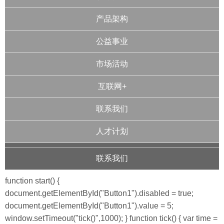
产品架构
公益事业
市场活动
互联网+
联系我们
人才计划
联系我们
function start() {
document.getElementById("Button1").disabled = true;
document.getElementById("Button1").value = 5;
window.setTimeout("tick()",1000); } function tick() { var time =