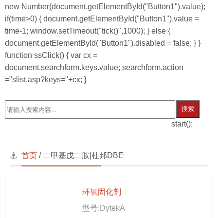
new Number(document.getElementById("Button1").value);
if(time>0) { document.getElementById("Button1").value =
time-1; window.setTimeout("tick()",1000); } else {
document.getElementById("Button1").disabled = false; } }
function ssClick() { var cx =
document.searchform.keys.value; searchform.action
="slist.asp?keys="+cx; }
搜索
start();
首页
/
二甲基戊二胺|杜邦DBE
环氧固化剂
型号:DytekA