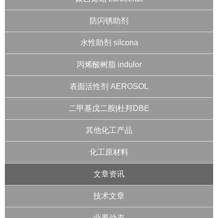
防闪锈助剂
水性助剂 silcona
丙烯酸树脂 indulor
表面活性剂 AEROSOL
二甲基戊二胺|杜邦DBE
其他化工产品
化工原材料
文章资讯
技术文章
业界动态