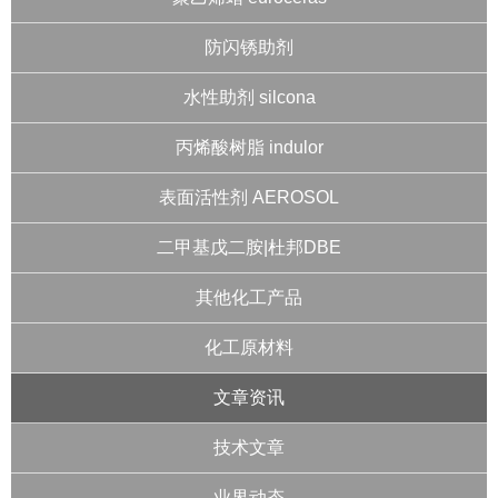
防闪锈助剂
水性助剂 silcona
丙烯酸树脂 indulor
表面活性剂 AEROSOL
二甲基戊二胺|杜邦DBE
其他化工产品
化工原材料
文章资讯
技术文章
业界动态