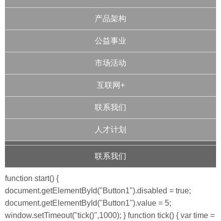
产品架构
公益事业
市场活动
互联网+
联系我们
人才计划
联系我们
function start() {
document.getElementById("Button1").disabled = true;
document.getElementById("Button1").value = 5;
window.setTimeout("tick()",1000); } function tick() { var time =