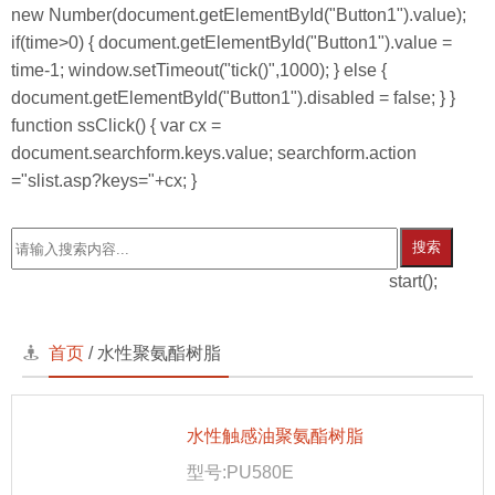
new Number(document.getElementById("Button1").value);
if(time>0) { document.getElementById("Button1").value =
time-1; window.setTimeout("tick()",1000); } else {
document.getElementById("Button1").disabled = false; } }
function ssClick() { var cx =
document.searchform.keys.value; searchform.action
="slist.asp?keys="+cx; }
搜索
start();
首页
/
水性聚氨酯树脂
水性触感油聚氨酯树脂
型号:PU580E