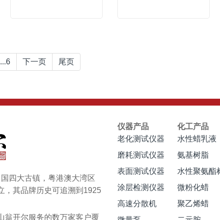
...6
下一页
尾页
仪器产品
化工产品
老化测试仪器
水性蜡乳液
磨耗测试仪器
氨基树脂
表面测试仪器
水性聚氨酯
于中国四大古镇，粤港澳大湾区
涂层检测仪器
微粉化蜡
，其品牌历史可追溯到1925
高速分散机
聚乙烯蜡
翁开尔服务的数万家客户覆
微量泵
二元胺