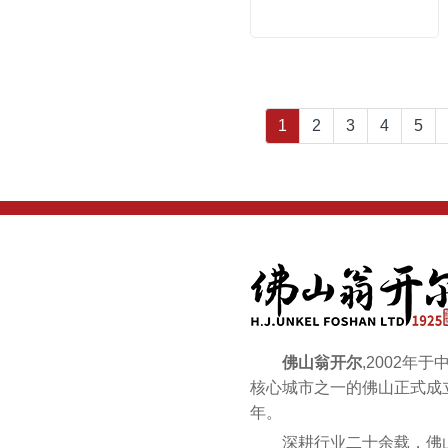
1
2
3
4
5
佛山翁开尔
,2002年
核心城市之一的佛山正式成立
年。
深耕行业二十余载，佛山