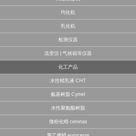
均化机
乳化机
检测仪器
流变仪 | 气候箱等仪器
化工产品
水性蜡乳液 CHT
氨基树脂 Cymel
水性聚氨酯树脂
微粉化蜡 ceronas
聚乙烯蜡 euroceras