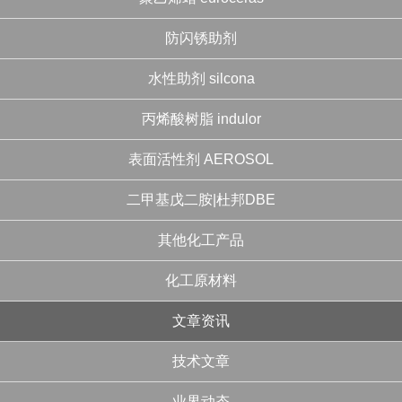
防闪锈助剂
水性助剂 silcona
丙烯酸树脂 indulor
表面活性剂 AEROSOL
二甲基戊二胺|杜邦DBE
其他化工产品
化工原材料
文章资讯
技术文章
业界动态