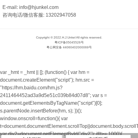
E-mail:
info@hjunkel.com
咨询电话/微信客服:
13202947058
Copyright © 2022.H.J.Unkel All rights reserved.
粤ICP备05045526号
粤公网安备 44060402000069号
var _hmt = _hmt || []; (function() { var hm =
document.createElement("script"); hm.src =
"https://hm.baidu.com/hm.js?
2411464452ad3a9d5e51c039b84d07d8"; var s =
document.getElementsByTagName("script")[0];
s.parentNode.insertBefore(hm, s); })();
window.onscroll=function(){ var
t=document.documentElement.scrollTop||document.body.scroll
var div2=document.getElementById("div2"); if(t>= 1000){