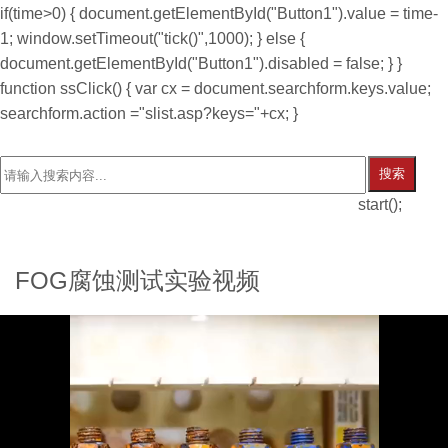
if(time>0) { document.getElementById("Button1").value = time-
1; window.setTimeout("tick()",1000); } else {
document.getElementById("Button1").disabled = false; } }
function ssClick() { var cx = document.searchform.keys.value;
searchform.action ="slist.asp?keys="+cx; }
搜索
start();
FOG腐蚀测试实验视频