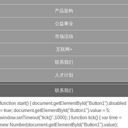
产品架构
公益事业
市场活动
互联网+
联系我们
人才计划
联系我们
function start() { document.getElementById("Button1").disabled
= true; document.getElementById("Button1").value = 5;
window.setTimeout("tick()",1000); } function tick() { var time =
new Number(document.getElementById("Button1").value);