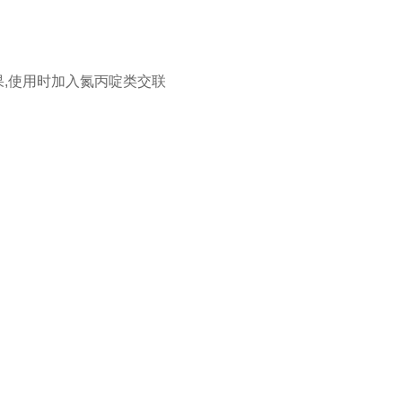
果,使用时加入氮丙啶类交联