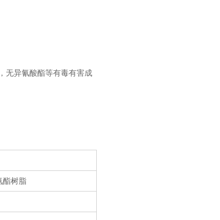
等，无异氰酸酯等有毒有害成
氨酯树脂