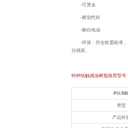
-可烫金
-耐划性好
-耐白电油
-环保：符合欧盟标准
分残留。
特种纸触感油树脂推荐型号
PU-59
类型
产品外