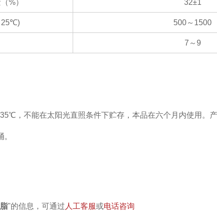
量（%）
32±1
 25℃)
500～1500
7～9
℃-35℃，不能在太阳光直照条件下贮存，本品在六个月内使用。
/桶。
树脂
"的信息，可通过
人工客服
或
电话咨询