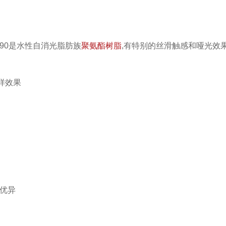
590是水性自消光脂肪族
聚氨酯树脂
,有特别的丝滑触感和哑光效
能优异