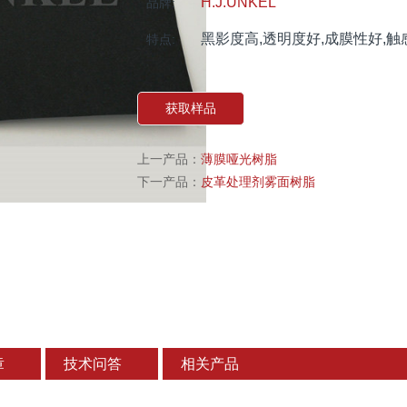
H.J.UNKEL
品牌:
黑影度高,透明度好,成膜性好,触
特点:
获取样品
上一产品：
薄膜哑光树脂
下一产品：
皮革处理剂雾面树脂
章
技术问答
相关产品