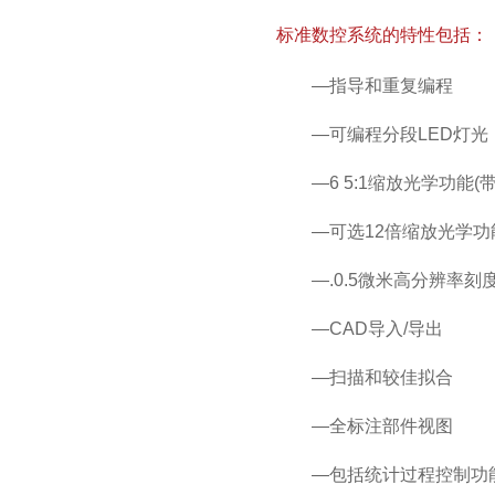
标准数控系统的特性包括：
—指导和重复编程
—可编程分段LED灯光
—6 5:1缩放光学功能(
—可选12倍缩放光学功
—.0.5微米高分辨率
—CAD导入/导出
—扫描和较佳拟合
—全标注部件视图
—包括统计过程控制功