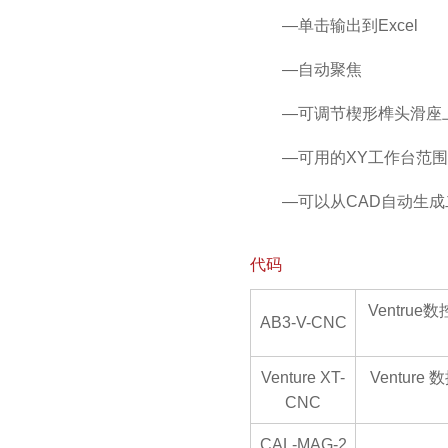
—单击输出到Excel
—自动聚焦
—可调节楔形榫头滑座上的
—可用的XY工作台范围包括2
—可以从CAD自动生
代码
Ventru
AB3-V-CNC
Venture XT-
Ventur
CNC
CAL-MAG-2