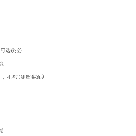
带可选数控)
能
刻度，可增加测量准确度
能