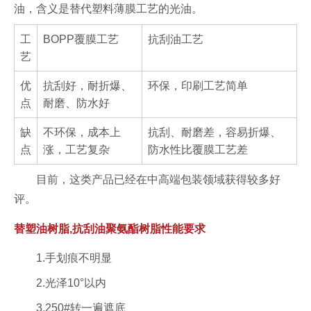
油，含义是替代塑料薄膜工艺的光油。
工
BOPP覆膜工艺
抗刮油工艺
艺
优
抗刮好，耐折爆、
环保，印刷工艺简单
点
耐磨、防水好
缺
不环保，成本上
抗刮、耐磨差，容易折爆、
点
涨，工艺复杂
防水性比覆膜工艺差
目前，这类产品已经在中高端包装领域获得较多好
评。
替塑油树脂,抗刮油聚氨酯树脂性能要求
1.手划痕不明显
2.光泽10°以内
3.250#转一遍遮底