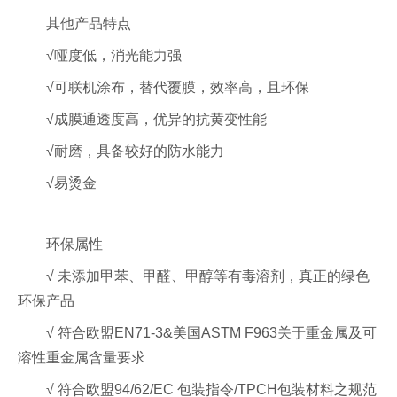
其他产品特点
√哑度低，消光能力强
√可联机涂布，替代覆膜，效率高，且环保
√成膜通透度高，优异的抗黄变性能
√耐磨，具备较好的防水能力
√易烫金
环保属性
√ 未添加甲苯、甲醛、甲醇等有毒溶剂，真正的绿色
环保产品
√ 符合欧盟EN71-3&美国ASTM F963关于重金属及可
溶性重金属含量要求
√ 符合欧盟94/62/EC 包装指令/TPCH包装材料之规范