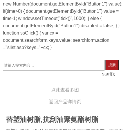
new Number(document.getElementById("Button1").value);
if(time>0) { document.getElementById("Button1").value =
time-1; window.setTimeout("tick()",1000); } else {
document.getElementById("Button1").disabled = false; } }
function ssClick() { var cx =
document.searchform.keys.value; searchform.action
="slist.asp?keys="+cx; }
搜索
start();
点此查看多图
返回产品详情页
替塑油树脂,抗刮油聚氨酯树脂