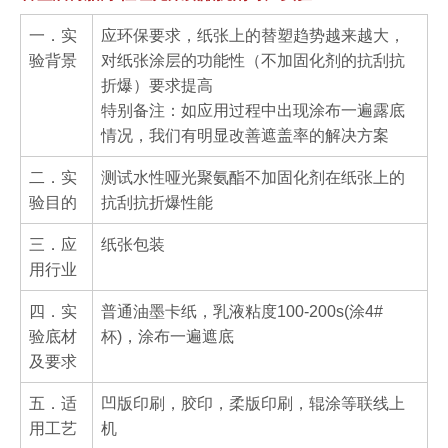
一．实
应环保要求，纸张上的替塑趋势越来越大，
验背景
对纸张涂层的功能性（不加固化剂的抗刮抗
折爆）要求提高
特别备注：如应用过程中出现涂布一遍露底
情况，我们有明显改善遮盖率的解决方案
二．实
测试水性哑光聚氨酯不加固化剂在纸张上的
验目的
抗刮抗折爆性能
三．应
纸张包装
用行业
四．实
普通油墨卡纸，乳液粘度100-200s(涂4#
验底材
杯)，涂布一遍遮底
及要求
五．适
凹版印刷，胶印，柔版印刷，辊涂等联线上
用工艺
机