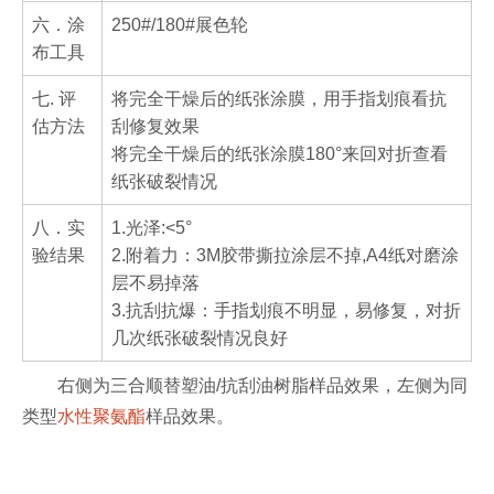
六．涂
250#/180#展色轮
布工具
七. 评
将完全干燥后的纸张涂膜，用手指划痕看抗
估方法
刮修复效果
将完全干燥后的纸张涂膜180°来回对折查看
纸张破裂情况
八．实
1.光泽:<5°
验结果
2.附着力：3M胶带撕拉涂层不掉,A4纸对磨涂
层不易掉落
3.抗刮抗爆：手指划痕不明显，易修复，对折
几次纸张破裂情况良好
右侧为三合顺替塑油/抗刮油树脂样品效果，左侧为同
类型
水性聚氨酯
样品效果。