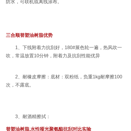
防水，可联机或离线涂布。
三合顺替塑油树脂优势
1、下线附着力抗刮好，180#展色轮一遍，热风吹一
吹，常温放置10分钟，附着力及抗刮性能优异
2、耐橡皮摩擦：底材：双粉纸，负重1kg耐摩擦100
次，不露底。
3、耐酒精擦拭：
替塑油树脂,水性哑光聚氨酯抗刮对比实验