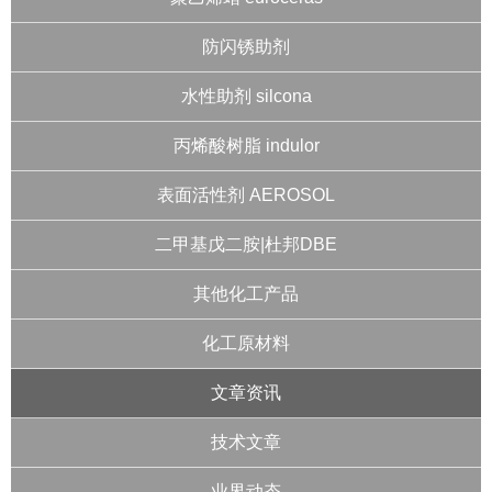
防闪锈助剂
水性助剂 silcona
丙烯酸树脂 indulor
表面活性剂 AEROSOL
二甲基戊二胺|杜邦DBE
其他化工产品
化工原材料
文章资讯
技术文章
业界动态