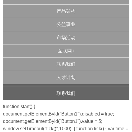
产品架构
公益事业
市场活动
互联网+
联系我们
人才计划
联系我们
function start() {
document.getElementById("Button1").disabled = true;
document.getElementById("Button1").value = 5;
window.setTimeout("tick()",1000); } function tick() { var time =