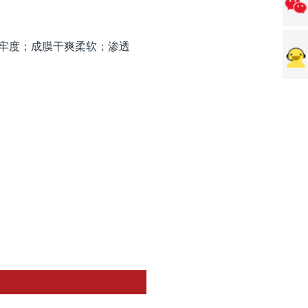
牢度；成膜干爽柔软；渗透