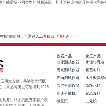
境可能需要不同类型的树脂涂层。具体选择应根据具体要求和使
层树脂
"的信息，可通过
人工客服
或
电话咨询
仪器产品
化工产品
老化测试仪器
水性蜡乳液
磨耗测试仪器
氨基树脂
表面测试仪器
水性聚氨酯
于中国四大古镇，粤港澳大湾区
涂层检测仪器
微粉化蜡
，其品牌历史可追溯到1925
高速分散机
聚乙烯蜡
翁开尔服务的数万家客户覆
微量泵
二元胺
延伸到了东南亚、中亚等地