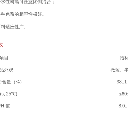
子水性树脂可任意比例混合；
各种色浆的相容性极好。
面料适应性广。
数
项目
指
品外观
微蓝、
份含量（%）
38±1
s, 25℃)
≤60
PH 值
8.0±