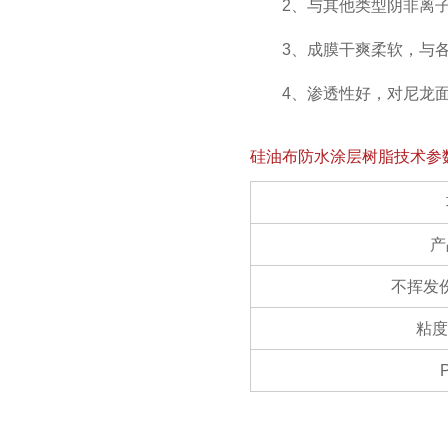
2、与其他类型阴非离
3、成膜干爽柔软，与
4、渗透性好，对尼龙
硅油布防水涂层树脂技术参
产
不挥发
粘度(