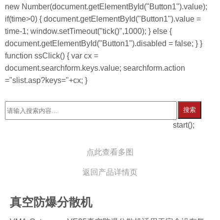
new Number(document.getElementById("Button1").value);
if(time>0) { document.getElementById("Button1").value =
time-1; window.setTimeout("tick()",1000); } else {
document.getElementById("Button1").disabled = false; } }
function ssClick() { var cx =
document.searchform.keys.value; searchform.action
="slist.asp?keys="+cx; }
搜索
start();
点此查看多图
返回产品详情页
真空防爆分散机