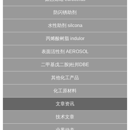
防闪锈助剂
水性助剂 silcona
丙烯酸树脂 indulor
表面活性剂 AEROSOL
二甲基戊二胺|杜邦DBE
其他化工产品
化工原材料
文章资讯
技术文章
业界动态