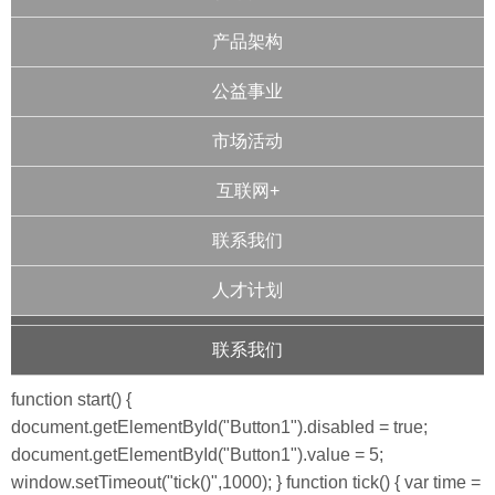
产品架构
公益事业
市场活动
互联网+
联系我们
人才计划
联系我们
function start() {
document.getElementById("Button1").disabled = true;
document.getElementById("Button1").value = 5;
window.setTimeout("tick()",1000); } function tick() { var time =