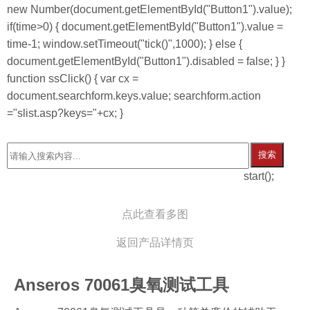
new Number(document.getElementById("Button1").value);
if(time>0) { document.getElementById("Button1").value =
time-1; window.setTimeout("tick()",1000); } else {
document.getElementById("Button1").disabled = false; } }
function ssClick() { var cx =
document.searchform.keys.value; searchform.action
="slist.asp?keys="+cx; }
搜索
start();
点此查看多图
返回产品详情页
Anseros 70061臭氧测试工具