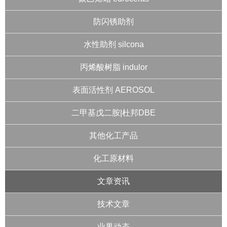
防闪锈助剂
水性助剂 silcona
丙烯酸树脂 indulor
表面活性剂 AEROSOL
二甲基戊二胺|杜邦DBE
其他化工产品
化工原材料
文章资讯
技术文章
业界动态