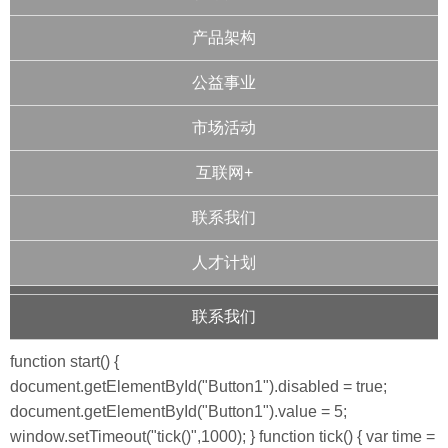
产品架构
公益事业
市场活动
互联网+
联系我们
人才计划
联系我们
function start() {
document.getElementById("Button1").disabled = true;
document.getElementById("Button1").value = 5;
window.setTimeout("tick()",1000); } function tick() { var time =