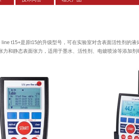
ro line t15+是原t15的升级型号，可在实验室对含表面活性剂
张力和静态表面张力，适用于墨水、活性剂、电镀喷涂等添加剂