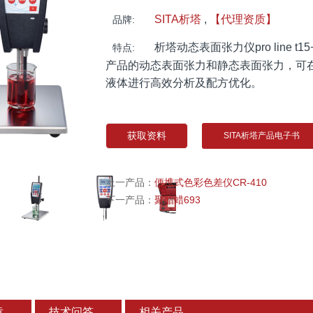
SITA析塔
,
【代理资质】
品牌:
析塔动态表面张力仪pro line t
特点:
产品的动态表面张力和静态表面张力，可在
液体进行高效分析及配方优化。
获取资料
SITA析塔产品电子书
上一产品：
便携式色彩色差仪CR-410
下一产品：
聚酯蜡693
章
技术问答
相关产品