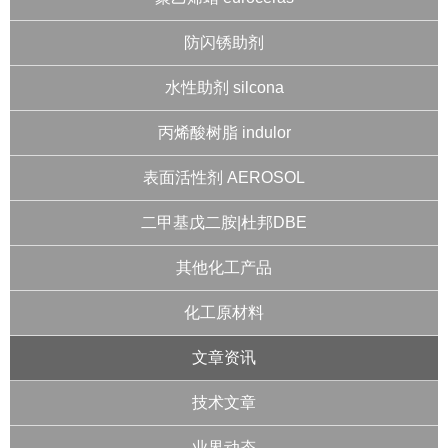
防闪锈助剂
水性助剂 silcona
丙烯酸树脂 indulor
表面活性剂 AEROSOL
二甲基戊二胺|杜邦DBE
其他化工产品
化工原材料
文章资讯
技术文章
业界动态