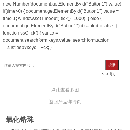
new Number(document.getElementById("Button1").value);
if(time>0) { document.getElementById("Button1").value =
time-1; window.setTimeout("tick()",1000); } else {
document.getElementById("Button1").disabled = false; } }
function ssClick() { var cx =
document.searchform.keys.value; searchform.action
="slist.asp?keys="+cx; }
搜索
start();
点此查看多图
返回产品详情页
氧化锆珠