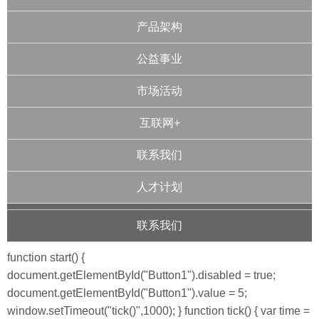
产品架构
公益事业
市场活动
互联网+
联系我们
人才计划
联系我们
function start() {
document.getElementById("Button1").disabled = true;
document.getElementById("Button1").value = 5;
window.setTimeout("tick()",1000); } function tick() { var time =