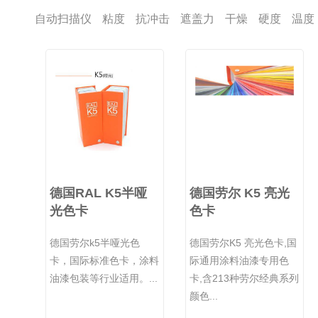
自动扫描仪
粘度
抗冲击
遮盖力
干燥
硬度
温度
德国RAL K5半哑
德国劳尔 K5 亮光
光色卡
色卡
德国劳尔k5半哑光色
德国劳尔K5 亮光色卡,国
卡，国际标准色卡，涂料
际通用涂料油漆专用色
油漆包装等行业适用。...
卡,含213种劳尔经典系列
颜色...