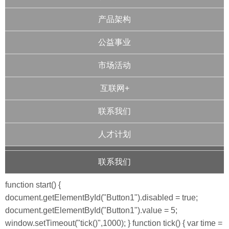
产品架构
公益事业
市场活动
互联网+
联系我们
人才计划
联系我们
function start() {
document.getElementById("Button1").disabled = true;
document.getElementById("Button1").value = 5;
window.setTimeout("tick()",1000); } function tick() { var time =