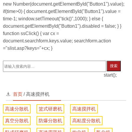
new Number(document.getElementById("Button1").value);
if(time>0) { document.getElementById("Button1").value =
time-1; window.setTimeout("tick()",1000); } else {
document.getElementById("Button1").disabled = false; } }
function ssClick() { var cx =
document.searchform.keys.value; searchform.action
="slist.asp?keys="+cx; }
搜索
start();
首页
/
高速搅拌机
高速分散机
篮式研磨机
高速搅拌机
真空分散机
防爆分散机
高粘度分散机