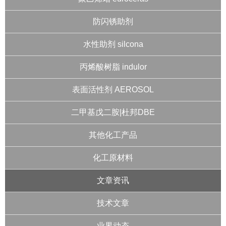
防闪锈助剂
水性助剂 silcona
丙烯酸树脂 indulor
表面活性剂 AEROSOL
二甲基戊二胺|杜邦DBE
其他化工产品
化工原材料
文章资讯
技术文章
业界动态