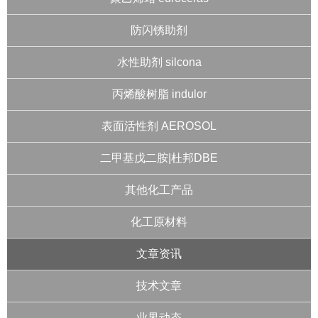
防闪锈助剂
水性助剂 silcona
丙烯酸树脂 indulor
表面活性剂 AEROSOL
二甲基戊二胺|杜邦DBE
其他化工产品
化工原材料
文章资讯
技术文章
业界动态