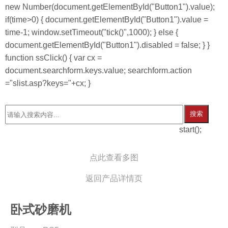
new Number(document.getElementById("Button1").value);
if(time>0) { document.getElementById("Button1").value =
time-1; window.setTimeout("tick()",1000); } else {
document.getElementById("Button1").disabled = false; } }
function ssClick() { var cx =
document.searchform.keys.value; searchform.action
="slist.asp?keys="+cx; }
搜索
start();
点此查看多图
返回产品详情页
卧式砂磨机