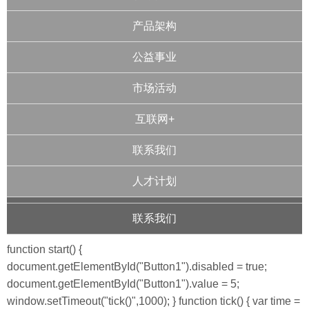
产品架构
公益事业
市场活动
互联网+
联系我们
人才计划
联系我们
function start() {
document.getElementById("Button1").disabled = true;
document.getElementById("Button1").value = 5;
window.setTimeout("tick()",1000); } function tick() { var time =