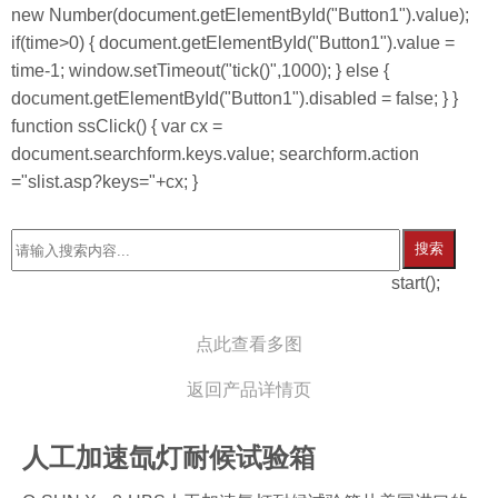
new Number(document.getElementById("Button1").value);
if(time>0) { document.getElementById("Button1").value =
time-1; window.setTimeout("tick()",1000); } else {
document.getElementById("Button1").disabled = false; } }
function ssClick() { var cx =
document.searchform.keys.value; searchform.action
="slist.asp?keys="+cx; }
搜索
start();
点此查看多图
返回产品详情页
人工加速氙灯耐候试验箱