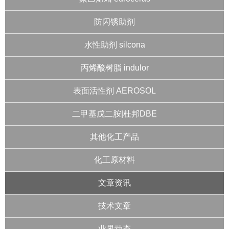
防闪锈助剂
水性助剂 silcona
丙烯酸树脂 indulor
表面活性剂 AEROSOL
二甲基戊二胺|杜邦DBE
其他化工产品
化工原材料
文章资讯
技术文章
业界动态