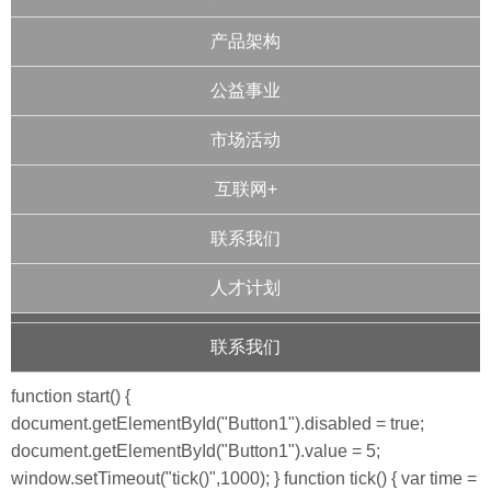
产品架构
公益事业
市场活动
互联网+
联系我们
人才计划
联系我们
function start() {
document.getElementById("Button1").disabled = true;
document.getElementById("Button1").value = 5;
window.setTimeout("tick()",1000); } function tick() { var time =