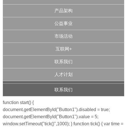
产品架构
公益事业
市场活动
互联网+
联系我们
人才计划
联系我们
function start() {
document.getElementById("Button1").disabled = true;
document.getElementById("Button1").value = 5;
window.setTimeout("tick()",1000); } function tick() { var time =