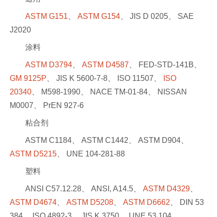
ASTM G151
、
ASTM G154
、 JIS D 0205、 SAE
J2020
涂料
ASTM D3794
、
ASTM D4587
、 FED-STD-141B、
GM 9125P
、 JIS K 5600-7-8、 ISO 11507、
ISO
20340
、 M598-1990、 NACE TM-01-84、 NISSAN
M0007、 PrEN 927-6
粘合剂
ASTM C1184、 ASTM C1442、 ASTM D904、
ASTM D5215
、 UNE 104-281-88
塑料
ANSI C57.12.28、 ANSI, A14.5、
ASTM D4329
、
ASTM D4674
、
ASTM D5208
、
ASTM D6662
、 DIN 53
384、 ISO 4892-3、 JIS K 3750、 UNE 53.104