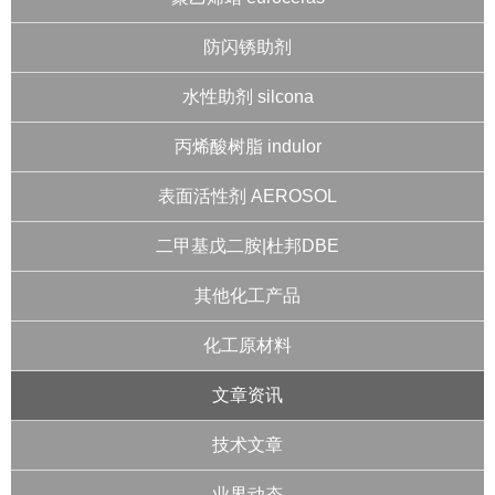
防闪锈助剂
水性助剂 silcona
丙烯酸树脂 indulor
表面活性剂 AEROSOL
二甲基戊二胺|杜邦DBE
其他化工产品
化工原材料
文章资讯
技术文章
业界动态