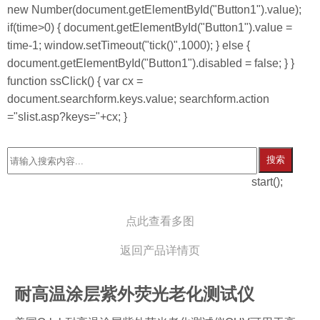
new Number(document.getElementById("Button1").value);
if(time>0) { document.getElementById("Button1").value =
time-1; window.setTimeout("tick()",1000); } else {
document.getElementById("Button1").disabled = false; } }
function ssClick() { var cx =
document.searchform.keys.value; searchform.action
="slist.asp?keys="+cx; }
搜索
start();
点此查看多图
返回产品详情页
耐高温涂层紫外荧光老化测试仪