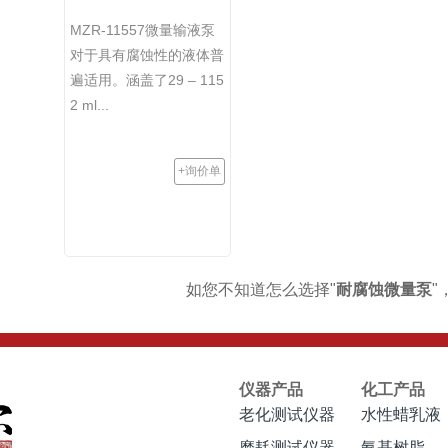
MZR-11557微量输液泵
对于具有腐蚀性的液体普
遍适用。涵盖了29 – 115
2 ml...
+询价单
如您不知道怎么选择"
耐腐蚀微量泵
"
仪器产品
化工产品
老化测试仪器
水性蜡乳液
磨耗测试仪器
氨基树脂