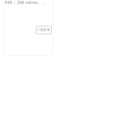
048 – 288 ml/min。...
+询价单