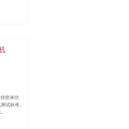
机
支持喷淋功
化测试标准。
试。