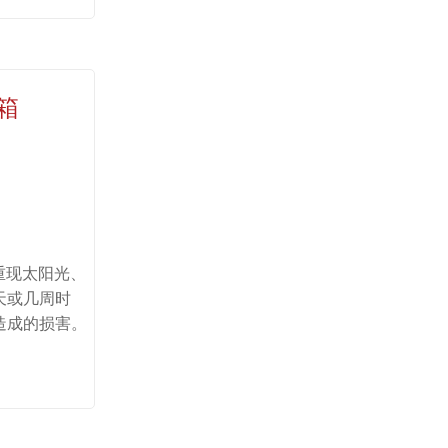
箱
重现太阳光、
天或几周时
造成的损害。