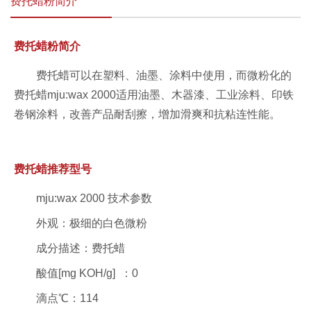
费托蜡粉简介
费托蜡粉简介
费托蜡可以在塑料、油墨、涂料中使用，而微粉化的
费托蜡mju:wax 2000适用油墨、木器漆、工业涂料、印铁
卷钢涂料，改善产品耐刮擦，增加滑爽和抗粘连性能。
费托蜡推荐型号
mju:wax 2000 技术参数
外观：极细的白色微粉
成分描述：费托蜡
酸值[mg KOH/g] ：0
滴点℃：114