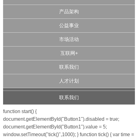
产品架构
公益事业
市场活动
互联网+
联系我们
人才计划
联系我们
function start() {
document.getElementById("Button1").disabled = true;
document.getElementById("Button1").value = 5;
window.setTimeout("tick()",1000); } function tick() { var time =