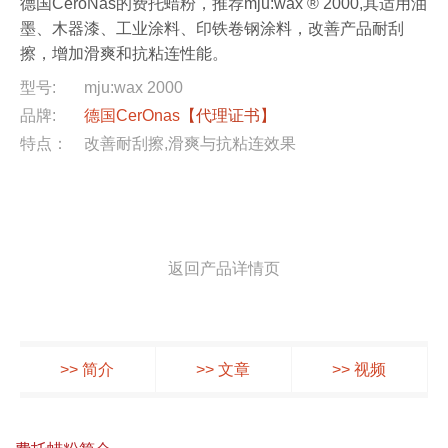
德国CeroNas的费托蜡粉，推荐mju:wax ® 2000,其适用油
墨、木器漆、工业涂料、印铁卷钢涂料，改善产品耐刮
擦，增加滑爽和抗粘连性能。
型号:
mju:wax 2000
品牌:
德国CerOnas
【代理证书】
特点：
改善耐刮擦,滑爽与抗粘连效果
返回产品详情页
>> 简介
>> 文章
>> 视频