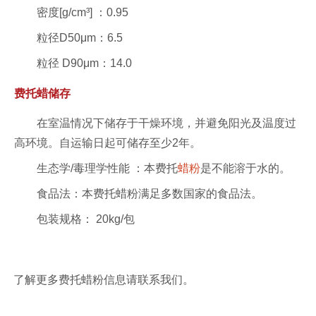
密度[g/cm³] ：0.95
粒径D50μm：6.5
粒径 D90μm：14.0
费托蜡储存
在室温情况下储存于干燥环境，并避免阳光及温度过
高环境。自运输日起可储存至少2年。
生态学/毒理学性能 ：本费托
蜡粉
是不能溶于水的。
食品法：本费托蜡粉满足多数国家的食品法。
包装规格： 20kg/包
了解更多费托蜡粉信息请联系我们。