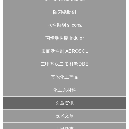
防闪锈助剂
水性助剂 silcona
丙烯酸树脂 indulor
表面活性剂 AEROSOL
二甲基戊二胺|杜邦DBE
其他化工产品
化工原材料
文章资讯
技术文章
业界动态