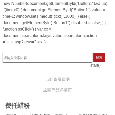
new Number(document.getElementById("Button1").value);
if(time>0) { document.getElementById("Button1").value =
time-1; window.setTimeout("tick()",1000); } else {
document.getElementById("Button1").disabled = false; } }
function ssClick() { var cx =
document.searchform.keys.value; searchform.action
="slist.asp?keys="+cx; }
搜索
start();
点此查看多图
返回产品详情页
费托蜡粉