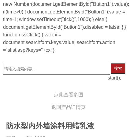
new Number(document.getElementById("Button1").value);
if(time>0) { document.getElementById("Button1").value =
time-1; window.setTimeout("tick()",1000); } else {
document.getElementById("Button1").disabled = false; } }
function ssClick() { var cx =
document.searchform.keys.value; searchform.action
="slist.asp?keys="+cx; }
搜索
start();
点此查看多图
返回产品详情页
防水型内外墙涂料用蜡乳液