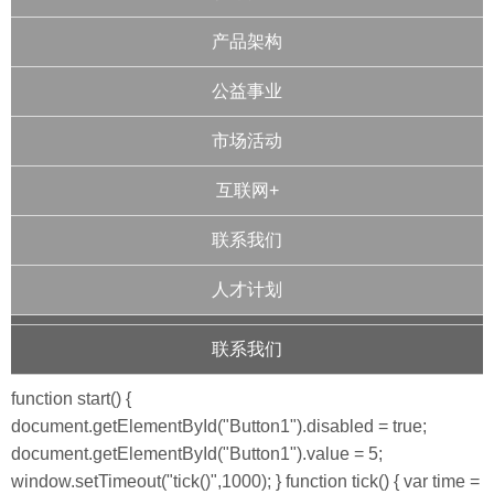
产品架构
公益事业
市场活动
互联网+
联系我们
人才计划
联系我们
function start() {
document.getElementById("Button1").disabled = true;
document.getElementById("Button1").value = 5;
window.setTimeout("tick()",1000); } function tick() { var time =