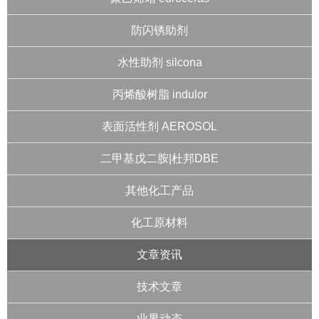
防闪锈助剂
水性助剂 silcona
丙烯酸树脂 indulor
表面活性剂 AEROSOL
二甲基戊二胺|杜邦DBE
其他化工产品
化工原材料
文章资讯
技术文章
业界动态